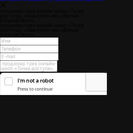
продюсер трех онлайн-школ: «Точка
доступа», «Ивентология», «Белый
Edtech&Elearn».
продюсер трех онлайн-школ: «Точка
доступа», «Ивентология», «Белый
Edtech&Elearn».
364634
Даю
согласие
на обработку персональных