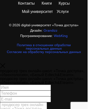
Контакты
Книги
Курсы
Мой университет
Услуги
© 2026 digital-университет «Точка доступа»
Дизайн:
Grandizz
Программирование:
WebKing
Политика в отношении обработки
персональных данных
Согласие на обработку персональных данных
продюсер трех онлайн-школ: «Точка доступа»,
«Ивентология», «Белый Edtech&Elearn».
продюсер трех онлайн-школ: «Точка доступа»,
«Ивентология», «Белый Edtech&Elearn».