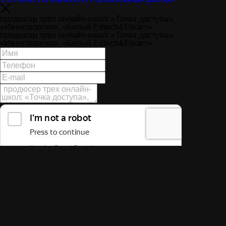
продюсер трех онлайн-школ: «Точка доступа»,
«Ивентология», «Белый Edtech&Elearn».
продюсер трех онлайн-школ: «Точка доступа»,
«Ивентология», «Белый Edtech&Elearn».
364634
Даю
согласие
на обработку персональных
данных и принимаю условия
политики
конфиденциальности
Согласен
на получение новостей и