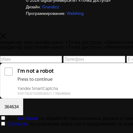
© 2026 digital-университет «Точка доступа»
Дизайн:
Grandizz
Программирование:
WebKing
продюсер трех онлайн-школ: «Точка доступа», «Ивентологи
продюсер трех онлайн-школ: «Точка доступа», «Ивентологи
364634
Даю
согласие
на обработку персональных данных и пр
Согласен
на получение новостей и предложений по эле