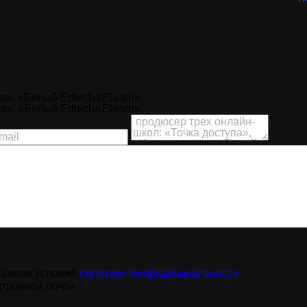
я», «Белый Edtech&Elearn».
я», «Белый Edtech&Elearn».
инимаю условия
политики конфиденциальности
ктронной почте