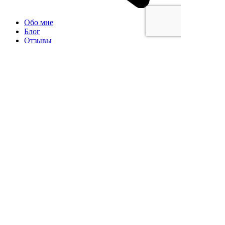
Обо мне
Блог
Отзывы
Контакты
Книги
Курсы
Мой университет
Услуги
© 2026 digital-университет «Точка доступа»
Дизайн:
Grandizz
Программирование:
WebKing
Политика в отношении обработки персональных
данных
Согласие на обработку персональных данных
продюсер трех онлайн-школ: «Точка доступа»,
«Ивентология», «Белый Edtech&Elearn».
продюсер трех онлайн-школ: «Точка доступа»,
«Ивентология», «Белый Edtech&Elearn».